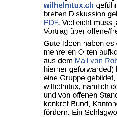
wilhelmtux.ch
geführ
breiten Diskussion gel
PDF
. Vielleicht muss
Vortrag über offene/f
Gute Ideen haben es of
mehreren Orten aufko
aus dem
Mail von Ro
hierher geforwarded) 
eine Gruppe gebildet, 
wilhelmtux, nämlich d
und von offenen Standa
konkret Bund, Kantone
fördern. Ein Schlagwor