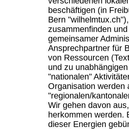
verschiedenen lokale
beschäftigen (in Frei
Bern "wilhelmtux.ch")
zusammenfinden und k
gemeinsamer Administr
Ansprechpartner für B
von Ressourcen (Texten
und zu unabhängigen M
"nationalen" Aktivitä
Organisation werden a
"regionalen/kantonalen
Wir gehen davon aus,
herkommen werden. Ent
dieser Energien gebü