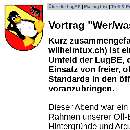
Über die LugBE
|
Mailing List
|
Treff & E
Vortrag "Wer/wa
Kurz zusammengefas
wilhelmtux.ch) ist 
Umfeld der LugBE, d
Einsatz von freier, 
Standards in den öff
voranzubringen.
Dieser Abend war ein 
Rahmen unserer Off-Ev
Hintergründe und Arg