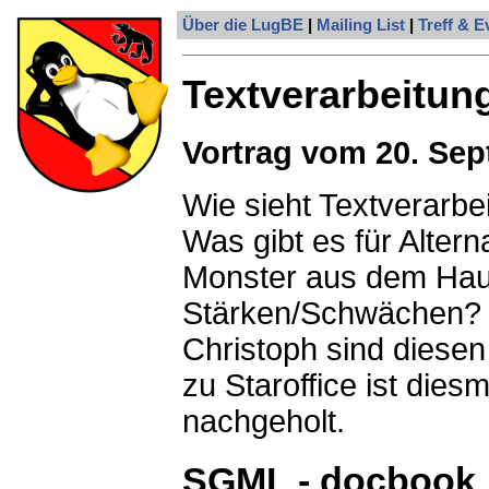
Über die LugBE
|
Mailing List
|
Treff & E
Textverarbeitun
Vortrag vom 20. Sep
Wie sieht Textverarb
Was gibt es für Alter
Monster aus dem Hau
Stärken/Schwächen? D
Christoph sind diese
zu Staroffice ist dies
nachgeholt.
SGML - docbook